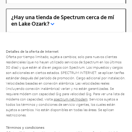
¿Hay una tienda de Spectrum cerca de mí
en Lake Ozark?
Detalles de la oferta de Internet
Oferta por tiempo limitado; sujeta a cambios; solo para nuevos clientes
residenciales (que no hayan utilizado servicios de Spectrum en los últimos
30 días) y que estén al día en pagos con Spectrum. Los impuestos y cargos
son adicionales en ciertos estados. SPECTRUM INTERNET: se aplican tarifas
estándar después del período de promoción. Cargo adicional por instalación.
Velocidades basadas en conexión alámbrica. Las velocidades reales
(incluyendo conexión inalámbrica) varían y no están garantizadas. Se
requiere módem con capacidad Gig para velocidad Gig. Para ver una lista de
módems con capacidad, visita
spectrum.net/modem
. Servicios sujetos a
todos los términos y condiciones de servicio vigentes, los cuales están
sujetos a cambios. No están disponibles en todas las áreas. Se aplican
restricciones.
Términos y condiciones