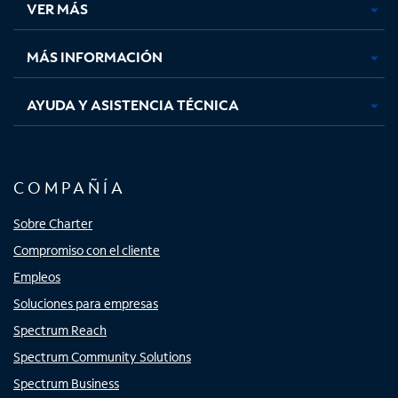
VER MÁS
pestaña
pestaña
pestaña
pestaña
nueva
nueva
nueva
nueva
MÁS INFORMACIÓN
AYUDA Y ASISTENCIA TÉCNICA
COMPAÑÍA
Sobre Charter
Compromiso con el cliente
Empleos
Soluciones para empresas
Spectrum Reach
Spectrum Community Solutions
Spectrum Business