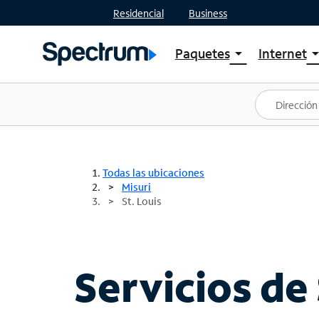
Residencial
Business
Paquetes
Internet
arrow_drop_down
arrow_drop
Ver paquetes
Spectr
Spectrum One
Planes
Mejores ofertas
Spectr
Ofertas en tu área
Intern
Todas las ubicaciones
Misuri
St. Louis
Servicios de