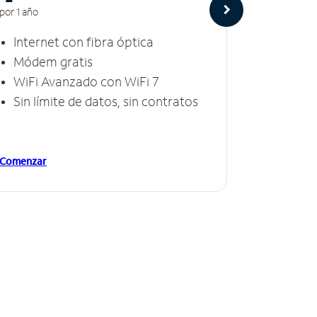
por 1 año
por 1 año
Internet con fibra óptica
Intern
Módem gratis
Módem
WiFi Avanzado con WiFi 7
Invinc
Sin límite de datos, sin contratos
Sin lí
Comenzar
Comenzar