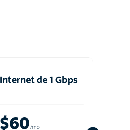
Internet de 1 Gbps
Inte
$60
$8
/m
o