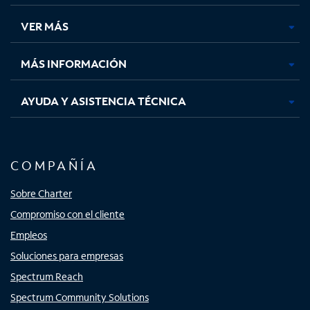
en
en
en
en
una
una
una
una
VER MÁS
pestaña
pestaña
pestaña
pestaña
nueva
nueva
nueva
nueva
MÁS INFORMACIÓN
AYUDA Y ASISTENCIA TÉCNICA
COMPAÑÍA
Sobre Charter
Compromiso con el cliente
Empleos
Soluciones para empresas
Spectrum Reach
Spectrum Community Solutions