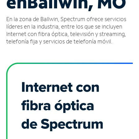
en
Ballwin, MO
Administrar
En la zona de Ballwin, Spectrum ofrece servicios
cuenta
Encuentra
líderes en la industria, entre los que se incluyen
una
Internet con fibra óptica, televisión y streaming,
tienda
telefonía fija y servicios de telefonía móvil.