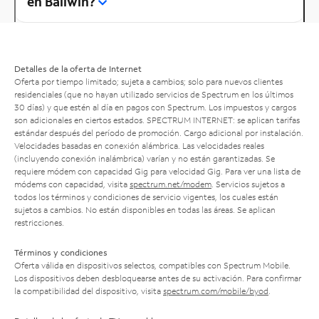
en Ballwin?
Detalles de la oferta de Internet
Oferta por tiempo limitado; sujeta a cambios; solo para nuevos clientes
residenciales (que no hayan utilizado servicios de Spectrum en los últimos
30 días) y que estén al día en pagos con Spectrum. Los impuestos y cargos
son adicionales en ciertos estados. SPECTRUM INTERNET: se aplican tarifas
estándar después del período de promoción. Cargo adicional por instalación.
Velocidades basadas en conexión alámbrica. Las velocidades reales
(incluyendo conexión inalámbrica) varían y no están garantizadas. Se
requiere módem con capacidad Gig para velocidad Gig. Para ver una lista de
módems con capacidad, visita
spectrum.net/modem
. Servicios sujetos a
todos los términos y condiciones de servicio vigentes, los cuales están
sujetos a cambios. No están disponibles en todas las áreas. Se aplican
restricciones.
Términos y condiciones
Oferta válida en dispositivos selectos, compatibles con Spectrum Mobile.
Los dispositivos deben desbloquearse antes de su activación. Para confirmar
la compatibilidad del dispositivo, visita
spectrum.com/mobile/byod
.