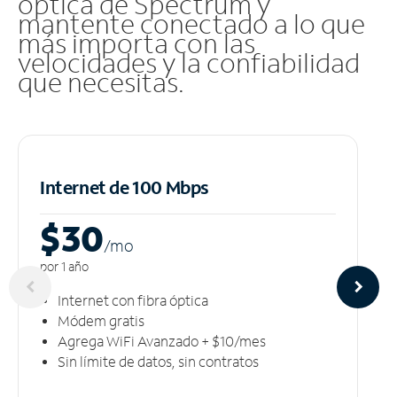
óptica de Spectrum y
mantente conectado a lo que
más importa con las
velocidades y la confiabilidad
que necesitas.
Internet de 100 Mbps
$30
/m
o
por 1 año
Internet con fibra óptica
Módem gratis
Agrega WiFi Avanzado + $10/mes
Sin límite de datos, sin contratos