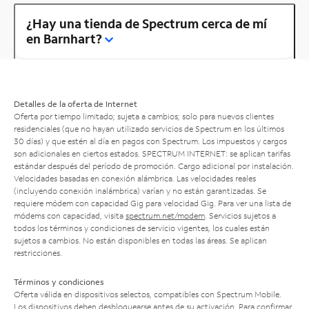
¿Hay una tienda de Spectrum cerca de mí
en Barnhart?
Detalles de la oferta de Internet
Oferta por tiempo limitado; sujeta a cambios; solo para nuevos clientes
residenciales (que no hayan utilizado servicios de Spectrum en los últimos
30 días) y que estén al día en pagos con Spectrum. Los impuestos y cargos
son adicionales en ciertos estados. SPECTRUM INTERNET: se aplican tarifas
estándar después del período de promoción. Cargo adicional por instalación.
Velocidades basadas en conexión alámbrica. Las velocidades reales
(incluyendo conexión inalámbrica) varían y no están garantizadas. Se
requiere módem con capacidad Gig para velocidad Gig. Para ver una lista de
módems con capacidad, visita
spectrum.net/modem
. Servicios sujetos a
todos los términos y condiciones de servicio vigentes, los cuales están
sujetos a cambios. No están disponibles en todas las áreas. Se aplican
restricciones.
Términos y condiciones
Oferta válida en dispositivos selectos, compatibles con Spectrum Mobile.
Los dispositivos deben desbloquearse antes de su activación. Para confirmar