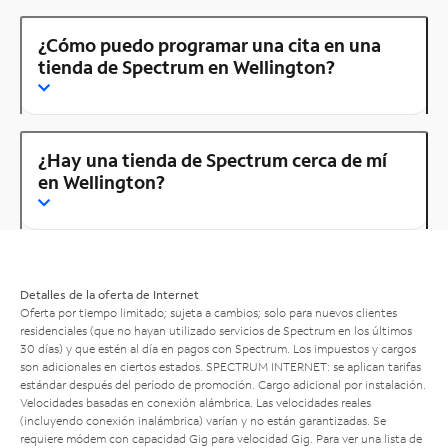
¿Cómo puedo programar una cita en una
tienda de Spectrum en Wellington?
¿Hay una tienda de Spectrum cerca de mí
en Wellington?
Detalles de la oferta de Internet
Oferta por tiempo limitado; sujeta a cambios; solo para nuevos clientes
residenciales (que no hayan utilizado servicios de Spectrum en los últimos
30 días) y que estén al día en pagos con Spectrum. Los impuestos y cargos
son adicionales en ciertos estados. SPECTRUM INTERNET: se aplican tarifas
estándar después del período de promoción. Cargo adicional por instalación.
Velocidades basadas en conexión alámbrica. Las velocidades reales
(incluyendo conexión inalámbrica) varían y no están garantizadas. Se
requiere módem con capacidad Gig para velocidad Gig. Para ver una lista de