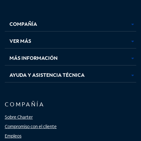
Facebook,
Instagram,
Youtube,
X,
se
se
se
se
COMPAÑÍA
abre
abre
abre
abre
en
en
en
en
una
una
una
una
VER MÁS
pestaña
pestaña
pestaña
pestaña
nueva
nueva
nueva
nueva
MÁS INFORMACIÓN
AYUDA Y ASISTENCIA TÉCNICA
COMPAÑÍA
Sobre Charter
Compromiso con el cliente
Empleos