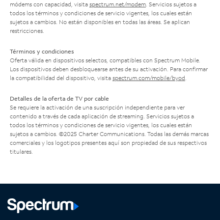
módems con capacidad, visita
spectrum.net/modem
. Servicios sujetos a
todos los términos y condiciones de servicio vigentes, los cuales están
sujetos a cambios. No están disponibles en todas las áreas. Se aplican
restricciones.
Términos y condiciones
Oferta válida en dispositivos selectos, compatibles con Spectrum Mobile.
Los dispositivos deben desbloquearse antes de su activación. Para confirmar
la compatibilidad del dispositivo, visita
spectrum.com/mobile/byod
.
Detalles de la oferta de TV por cable
Se requiere la activación de una suscripción independiente para ver
contenido a través de cada aplicación de streaming. Servicios sujetos a
todos los términos y condiciones de servicio vigentes, los cuales están
sujetos a cambios. ©2025 Charter Communications. Todas las demás marcas
comerciales y los logotipos presentes aquí son propiedad de sus respectivos
titulares.