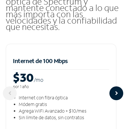
óptica de Spectrum y
mantente conectado a lo que
más importa con las
velocidades y la confiabilidad
que necesitas.
Internet de 100 Mbps
$30
/m
o
por 1 año
Internet con fibra óptica
Módem gratis
Agrega WiFi Avanzado + $10/mes
Sin límite de datos, sin contratos