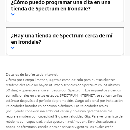
¿Cómo puedo programar una cita en una
tienda de Spectrum en Irondale?
¿Hay una tienda de Spectrum cerca de mí
en Irondale?
Detalles de la oferta de Internet
Oferta por tiempo limitado; sujeta a cambios; solo para nuevos clientes
residenciales (que no hayan utilizado servicios de Spectrum en los últimos
30 días) y que estén al día en pagos con Spectrum. Los impuestos y cargos
son adicionales en ciertos estados. SPECTRUM INTERNET: se aplican tarifas
estándar después del período de promoción. Cargo adicional por instalación.
Velocidades basadas en conexión alámbrica. Las velocidades reales
(incluyendo conexión inalámbrica) varían y no están garantizadas. Se
requiere módem con capacidad Gig para velocidad Gig. Para ver una lista de
módems con capacidad, visita
spectrum.net/modem
. Servicios sujetos a
todos los términos y condiciones de servicio vigentes, los cuales están