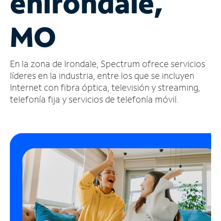
en
Irondale,
Administrar
MO
cuenta
Encuentra
una
En la zona de Irondale, Spectrum ofrece servicios
tienda
líderes en la industria, entre los que se incluyen
Internet con fibra óptica, televisión y streaming,
telefonía fija y servicios de telefonía móvil.