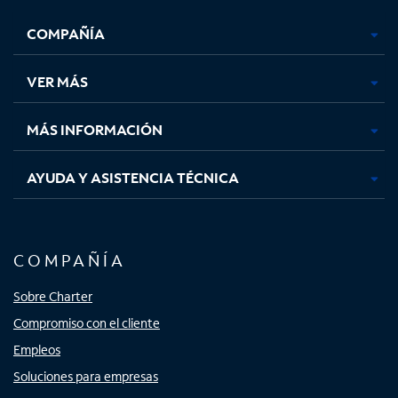
se
se
se
se
COMPAÑÍA
abre
abre
abre
abre
en
en
en
en
una
una
una
una
VER MÁS
pestaña
pestaña
pestaña
pestaña
nueva
nueva
nueva
nueva
MÁS INFORMACIÓN
AYUDA Y ASISTENCIA TÉCNICA
COMPAÑÍA
Sobre Charter
Compromiso con el cliente
Empleos
Soluciones para empresas