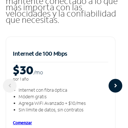
mantente conectado a lo que
más importa con las
velocidades y la confiabilidad
que necesitas.
Internet de 100 Mbps
$30
/m
o
por 1 año
Internet con fibra óptica
Módem gratis
Agrega WiFi Avanzado + $10/mes
Sin límite de datos, sin contratos
Comenzar