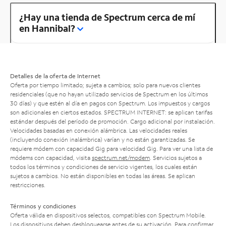
¿Hay una tienda de Spectrum cerca de mí
en Hannibal?
Detalles de la oferta de Internet
Oferta por tiempo limitado; sujeta a cambios; solo para nuevos clientes
residenciales (que no hayan utilizado servicios de Spectrum en los últimos
30 días) y que estén al día en pagos con Spectrum. Los impuestos y cargos
son adicionales en ciertos estados. SPECTRUM INTERNET: se aplican tarifas
estándar después del período de promoción. Cargo adicional por instalación.
Velocidades basadas en conexión alámbrica. Las velocidades reales
(incluyendo conexión inalámbrica) varían y no están garantizadas. Se
requiere módem con capacidad Gig para velocidad Gig. Para ver una lista de
módems con capacidad, visita
spectrum.net/modem
. Servicios sujetos a
todos los términos y condiciones de servicio vigentes, los cuales están
sujetos a cambios. No están disponibles en todas las áreas. Se aplican
restricciones.
Términos y condiciones
Oferta válida en dispositivos selectos, compatibles con Spectrum Mobile.
Los dispositivos deben desbloquearse antes de su activación. Para confirmar