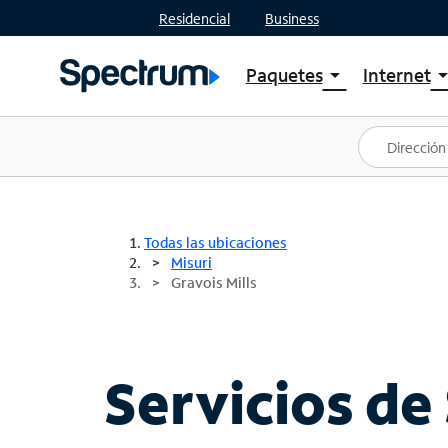
Residencial
Business
Paquetes
Internet
arrow_drop_down
arrow_drop
Ver paquetes
Spectr
Spectrum One
Planes
Mejores ofertas
Spectr
Ofertas en tu área
Intern
Todas las ubicaciones
Misuri
Gravois Mills
Servicios de