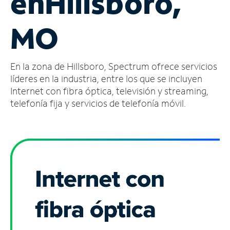
en
Hillsboro,
Administrar
MO
cuenta
Encuentra
una
En la zona de Hillsboro, Spectrum ofrece servicios
tienda
líderes en la industria, entre los que se incluyen
Internet con fibra óptica, televisión y streaming,
telefonía fija y servicios de telefonía móvil.