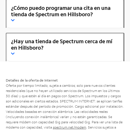
¿Cómo puedo programar una cita en una
tienda de Spectrum en Hillsboro?
¿Hay una tienda de Spectrum cerca de mí
en Hillsboro?
Detalles de la oferta de Internet
Oferta por tiempo limitado; sujeta a cambios; solo para nuevos clientes
residenciales (que no hayan utilizado servicios de Spectrum en los últimos
30 días) y que estén al día en pagos con Spectrum. Los impuestos y cargos
son adicionales en ciertos estados. SPECTRUM INTERNET: se aplican tarifas
estándar después del período de promoción. Cargo adicional por instalación.
Velocidades basadas en conexión alámbrica. Las velocidades reales
(incluyendo conexión inalámbrica) varían y no están garantizadas. Se
requiere módem con capacidad Gig para velocidad Gig. Para ver una lista de
módems con capacidad, visita
spectrum.net/modem
. Servicios sujetos a