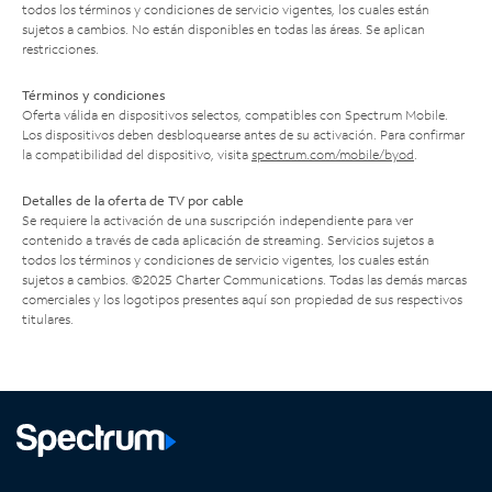
todos los términos y condiciones de servicio vigentes, los cuales están
sujetos a cambios. No están disponibles en todas las áreas. Se aplican
restricciones.
Términos y condiciones
Oferta válida en dispositivos selectos, compatibles con Spectrum Mobile.
Los dispositivos deben desbloquearse antes de su activación. Para confirmar
la compatibilidad del dispositivo, visita
spectrum.com/mobile/byod
.
Detalles de la oferta de TV por cable
Se requiere la activación de una suscripción independiente para ver
contenido a través de cada aplicación de streaming. Servicios sujetos a
todos los términos y condiciones de servicio vigentes, los cuales están
sujetos a cambios. ©2025 Charter Communications. Todas las demás marcas
comerciales y los logotipos presentes aquí son propiedad de sus respectivos
titulares.