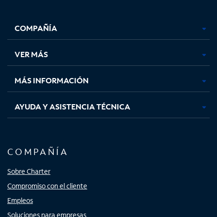
Facebook,
Instagram,
Youtube,
X,
se
se
se
se
COMPAÑÍA
abre
abre
abre
abre
en
en
en
en
una
una
una
una
VER MÁS
pestaña
pestaña
pestaña
pestaña
nueva
nueva
nueva
nueva
MÁS INFORMACIÓN
AYUDA Y ASISTENCIA TÉCNICA
COMPAÑÍA
Sobre Charter
Compromiso con el cliente
Empleos
Soluciones para empresas