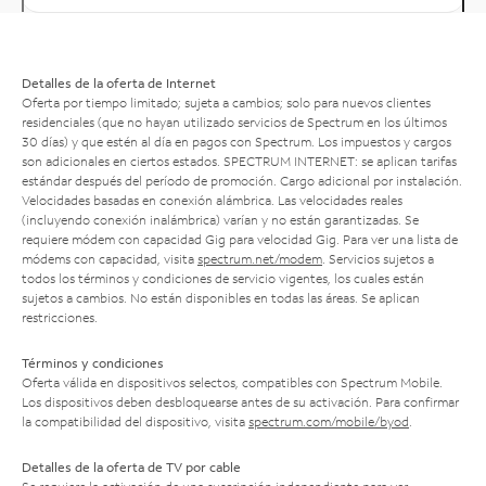
Detalles de la oferta de Internet
Oferta por tiempo limitado; sujeta a cambios; solo para nuevos clientes
residenciales (que no hayan utilizado servicios de Spectrum en los últimos
30 días) y que estén al día en pagos con Spectrum. Los impuestos y cargos
son adicionales en ciertos estados. SPECTRUM INTERNET: se aplican tarifas
estándar después del período de promoción. Cargo adicional por instalación.
Velocidades basadas en conexión alámbrica. Las velocidades reales
(incluyendo conexión inalámbrica) varían y no están garantizadas. Se
requiere módem con capacidad Gig para velocidad Gig. Para ver una lista de
módems con capacidad, visita
spectrum.net/modem
. Servicios sujetos a
todos los términos y condiciones de servicio vigentes, los cuales están
sujetos a cambios. No están disponibles en todas las áreas. Se aplican
restricciones.
Términos y condiciones
Oferta válida en dispositivos selectos, compatibles con Spectrum Mobile.
Los dispositivos deben desbloquearse antes de su activación. Para confirmar
la compatibilidad del dispositivo, visita
spectrum.com/mobile/byod
.
Detalles de la oferta de TV por cable