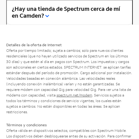
¿Hay una tienda de Spectrum cerca de mí
en Camden?
Detalles de la oferta de Internet
Oferta por tiempo limitado; sujeta a cambios; solo para nuevos clientes
residenciales (que no hayan utilizado servicios de Spectrum en los últimos
30 días) y que estén al día en pagos con Spectrum. Los impuestos y cargos
son adicionales en ciertos estados. SPECTRUM INTERNET: se aplican tarifas
estándar después del período de promoción. Cargo adicional por instalación.
Velocidades basadas en conexión alámbrica. Las velocidades reales
(incluyendo conexión inalámbrica) varían y no están garantizadas. Se
requiere módem con capacidad Gig para velocidad Gig. Para ver una lista de
módems con capacidad, visita
spectrum.net/modem
. Servicios sujetos a
todos los términos y condiciones de servicio vigentes, los cuales están
sujetos a cambios. No están disponibles en todas las áreas. Se aplican
restricciones.
Términos y condiciones
Oferta válida en dispositivos selectos, compatibles con Spectrum Mobile.
Los dispositivos deben desbloquearse antes de su activación. Para confirmar