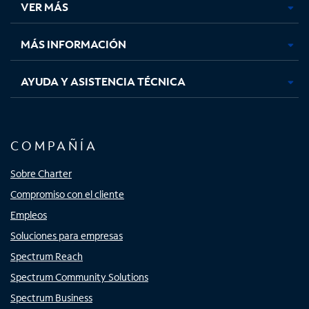
VER MÁS
pestaña
pestaña
pestaña
pestaña
nueva
nueva
nueva
nueva
MÁS INFORMACIÓN
AYUDA Y ASISTENCIA TÉCNICA
COMPAÑÍA
Sobre Charter
Compromiso con el cliente
Empleos
Soluciones para empresas
Spectrum Reach
Spectrum Community Solutions
Spectrum Business