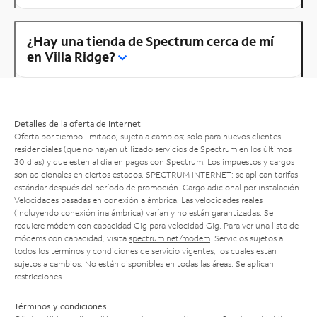
¿Hay una tienda de Spectrum cerca de mí
en Villa Ridge?
Detalles de la oferta de Internet
Oferta por tiempo limitado; sujeta a cambios; solo para nuevos clientes
residenciales (que no hayan utilizado servicios de Spectrum en los últimos
30 días) y que estén al día en pagos con Spectrum. Los impuestos y cargos
son adicionales en ciertos estados. SPECTRUM INTERNET: se aplican tarifas
estándar después del período de promoción. Cargo adicional por instalación.
Velocidades basadas en conexión alámbrica. Las velocidades reales
(incluyendo conexión inalámbrica) varían y no están garantizadas. Se
requiere módem con capacidad Gig para velocidad Gig. Para ver una lista de
módems con capacidad, visita
spectrum.net/modem
. Servicios sujetos a
todos los términos y condiciones de servicio vigentes, los cuales están
sujetos a cambios. No están disponibles en todas las áreas. Se aplican
restricciones.
Términos y condiciones