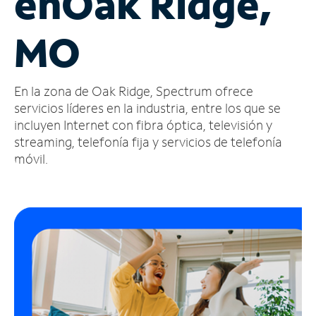
en
Oak Ridge,
Administrar
MO
cuenta
Encuentra
una
En la zona de Oak Ridge, Spectrum ofrece
tienda
servicios líderes en la industria, entre los que se
incluyen Internet con fibra óptica, televisión y
streaming, telefonía fija y servicios de telefonía
móvil.