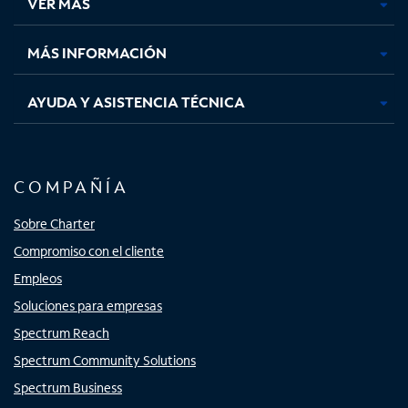
VER MÁS
pestaña
pestaña
pestaña
pestaña
nueva
nueva
nueva
nueva
MÁS INFORMACIÓN
AYUDA Y ASISTENCIA TÉCNICA
COMPAÑÍA
Sobre Charter
Compromiso con el cliente
Empleos
Soluciones para empresas
Spectrum Reach
Spectrum Community Solutions
Spectrum Business