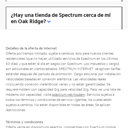
¿Hay una tienda de Spectrum cerca de mí
en Oak Ridge?
Detalles de la oferta de Internet
Oferta por tiempo limitado; sujeta a cambios; solo para nuevos clientes
residenciales (que no hayan utilizado servicios de Spectrum en los últimos
30 días) y que estén al día en pagos con Spectrum. Los impuestos y cargos
son adicionales en ciertos estados. SPECTRUM INTERNET: se aplican tarifas
estándar después del período de promoción. Cargo adicional por instalación.
Velocidades basadas en conexión alámbrica. Las velocidades reales
(incluyendo conexión inalámbrica) varían y no están garantizadas. Se
requiere módem con capacidad Gig para velocidad Gig. Para ver una lista de
módems con capacidad, visita
spectrum.net/modem
. Servicios sujetos a
todos los términos y condiciones de servicio vigentes, los cuales están
sujetos a cambios. No están disponibles en todas las áreas. Se aplican
restricciones.
Términos y condiciones
Oferta válida en dispositivos selectos, compatibles con Spectrum Mobile.