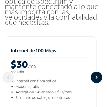
óptica de Spectrum y
mantente conectado a lo que
más importa con las
velocidades y la confiabilidad
que necesitas.
Internet de 100 Mbps
$30
/m
o
por 1 año
Internet con fibra óptica
Módem gratis
Agrega WiFi Avanzado + $10/mes
Sin límite de datos, sin contratos