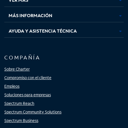
pestaña
pestaña
pestaña
pestaña
nueva
nueva
nueva
nueva
MÁS INFORMACIÓN
AYUDA Y ASISTENCIA TÉCNICA
COMPAÑÍA
Sobre Charter
Compromiso con el cliente
Empleos
Soluciones para empresas
Spectrum Reach
Spectrum Community Solutions
Spectrum Business