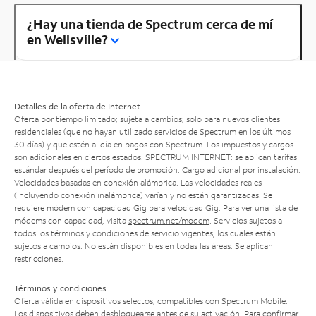
¿Hay una tienda de Spectrum cerca de mí
en Wellsville?
Detalles de la oferta de Internet
Oferta por tiempo limitado; sujeta a cambios; solo para nuevos clientes
residenciales (que no hayan utilizado servicios de Spectrum en los últimos
30 días) y que estén al día en pagos con Spectrum. Los impuestos y cargos
son adicionales en ciertos estados. SPECTRUM INTERNET: se aplican tarifas
estándar después del período de promoción. Cargo adicional por instalación.
Velocidades basadas en conexión alámbrica. Las velocidades reales
(incluyendo conexión inalámbrica) varían y no están garantizadas. Se
requiere módem con capacidad Gig para velocidad Gig. Para ver una lista de
módems con capacidad, visita
spectrum.net/modem
. Servicios sujetos a
todos los términos y condiciones de servicio vigentes, los cuales están
sujetos a cambios. No están disponibles en todas las áreas. Se aplican
restricciones.
Términos y condiciones
Oferta válida en dispositivos selectos, compatibles con Spectrum Mobile.
Los dispositivos deben desbloquearse antes de su activación. Para confirmar