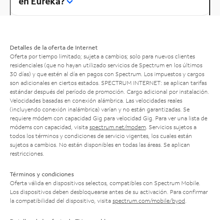
en Eureka?
Detalles de la oferta de Internet
Oferta por tiempo limitado; sujeta a cambios; solo para nuevos clientes
residenciales (que no hayan utilizado servicios de Spectrum en los últimos
30 días) y que estén al día en pagos con Spectrum. Los impuestos y cargos
son adicionales en ciertos estados. SPECTRUM INTERNET: se aplican tarifas
estándar después del período de promoción. Cargo adicional por instalación.
Velocidades basadas en conexión alámbrica. Las velocidades reales
(incluyendo conexión inalámbrica) varían y no están garantizadas. Se
requiere módem con capacidad Gig para velocidad Gig. Para ver una lista de
módems con capacidad, visita
spectrum.net/modem
. Servicios sujetos a
todos los términos y condiciones de servicio vigentes, los cuales están
sujetos a cambios. No están disponibles en todas las áreas. Se aplican
restricciones.
Términos y condiciones
Oferta válida en dispositivos selectos, compatibles con Spectrum Mobile.
Los dispositivos deben desbloquearse antes de su activación. Para confirmar
la compatibilidad del dispositivo, visita
spectrum.com/mobile/byod
.