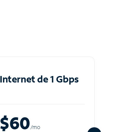
Internet de 1 Gbps
Inte
$60
$8
/m
o