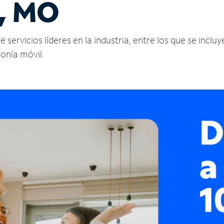
e, MO
servicios líderes en la industria, entre los que se incluye
fonía móvil.