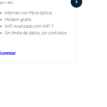
por 1 año
por 1 año
Internet con fibra óptica
Intern
Módem gratis
Módem
WiFi Avanzado con WiFi 7
Invinc
Sin límite de datos, sin contratos
Sin lí
Comenzar
Comenzar