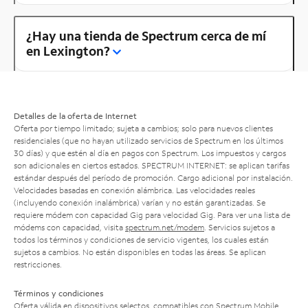
¿Hay una tienda de Spectrum cerca de mí
en Lexington?
Detalles de la oferta de Internet
Oferta por tiempo limitado; sujeta a cambios; solo para nuevos clientes
residenciales (que no hayan utilizado servicios de Spectrum en los últimos
30 días) y que estén al día en pagos con Spectrum. Los impuestos y cargos
son adicionales en ciertos estados. SPECTRUM INTERNET: se aplican tarifas
estándar después del período de promoción. Cargo adicional por instalación.
Velocidades basadas en conexión alámbrica. Las velocidades reales
(incluyendo conexión inalámbrica) varían y no están garantizadas. Se
requiere módem con capacidad Gig para velocidad Gig. Para ver una lista de
módems con capacidad, visita
spectrum.net/modem
. Servicios sujetos a
todos los términos y condiciones de servicio vigentes, los cuales están
sujetos a cambios. No están disponibles en todas las áreas. Se aplican
restricciones.
Términos y condiciones
Oferta válida en dispositivos selectos, compatibles con Spectrum Mobile.