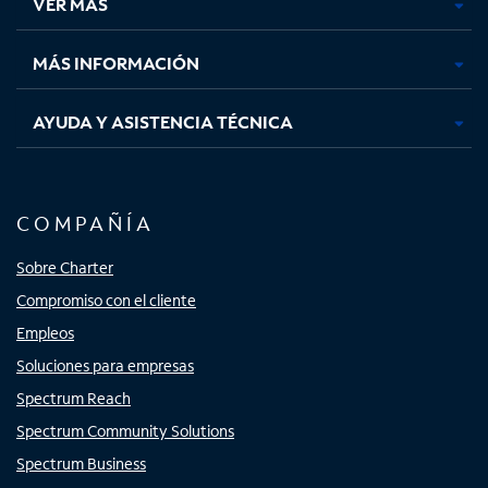
VER MÁS
pestaña
pestaña
pestaña
pestaña
nueva
nueva
nueva
nueva
MÁS INFORMACIÓN
AYUDA Y ASISTENCIA TÉCNICA
COMPAÑÍA
Sobre Charter
Compromiso con el cliente
Empleos
Soluciones para empresas
Spectrum Reach
Spectrum Community Solutions
Spectrum Business