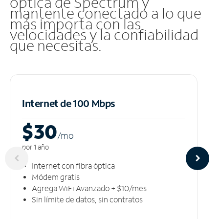
óptica de Spectrum y
mantente conectado a lo que
más importa con las
velocidades y la confiabilidad
que necesitas.
Internet de 100 Mbps
$30
/m
o
por 1 año
Internet con fibra óptica
Módem gratis
Agrega WiFi Avanzado + $10/mes
Sin límite de datos, sin contratos