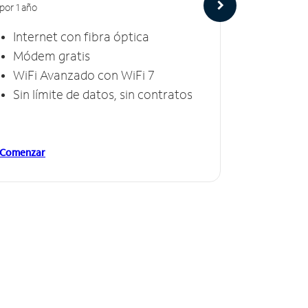
por 1 año
por 1 año
Internet con fibra óptica
Intern
Módem gratis
Módem
WiFi Avanzado con WiFi 7
Invinc
Sin límite de datos, sin contratos
Sin lí
Comenzar
Comenzar