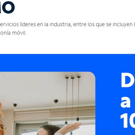
MO
vicios líderes en la industria, entre los que se incluyen 
fonía móvil.