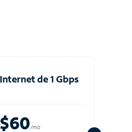
Internet de 1 Gbps
Inte
$60
$8
/m
o