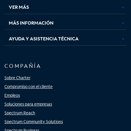
una
una
una
una
VER MÁS
pestaña
pestaña
pestaña
pestaña
nueva
nueva
nueva
nueva
MÁS INFORMACIÓN
AYUDA Y ASISTENCIA TÉCNICA
COMPAÑÍA
Sobre Charter
Compromiso con el cliente
Empleos
Soluciones para empresas
Spectrum Reach
Spectrum Community Solutions
Spectrum Business