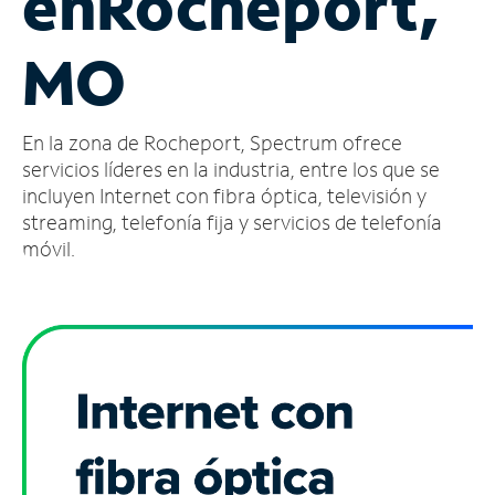
en
Rocheport,
Administrar
MO
cuenta
Encuentra
una
En la zona de Rocheport, Spectrum ofrece
tienda
servicios líderes en la industria, entre los que se
incluyen Internet con fibra óptica, televisión y
streaming, telefonía fija y servicios de telefonía
móvil.