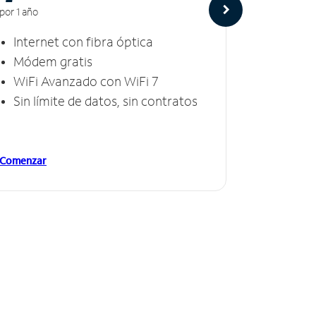
por 1 año
por 1 año
Internet con fibra óptica
Intern
Módem gratis
Módem
WiFi Avanzado con WiFi 7
Invinc
Sin límite de datos, sin contratos
Sin lí
Comenzar
Comenzar