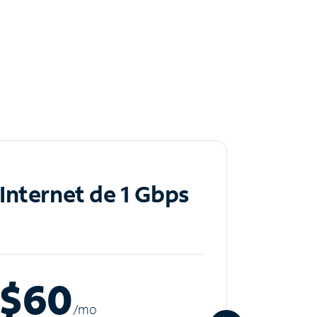
Internet de 1 Gbps
Inte
$60
$8
/m
o