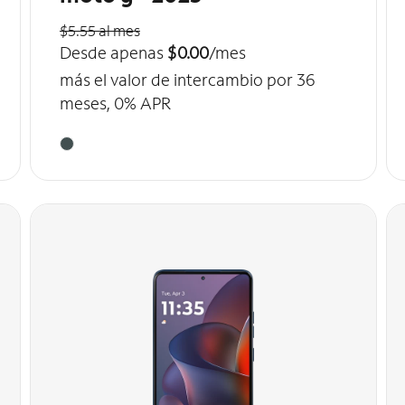
$5.55 al mes
Desde apenas
$0.00
/mes
más el valor de intercambio por 36
meses, 0% APR