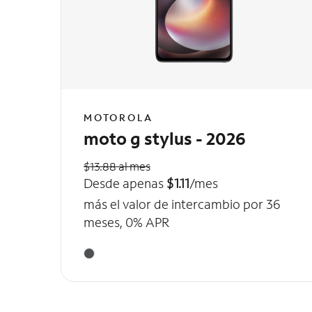
MOTOROLA
moto g stylus - 2026
$13.88 al mes
Desde apenas
$1.11
/mes
más el valor de intercambio por 36
meses, 0% APR