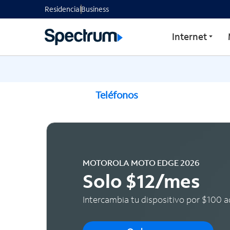
Explorar los nuevos sma
Residencial
Business
Internet
Teléfonos
MOTOROLA MOTO EDGE 2026
Solo $12/mes
Intercambia tu dispositivo por $100 a