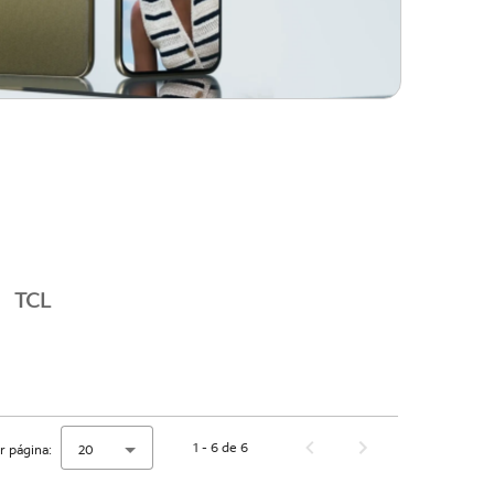
TCL
1 - 6 de 6
r página:
20