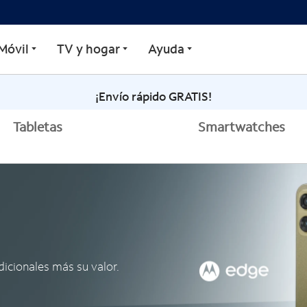
rtphones de Motorola
Móvil
TV y hogar
Ayuda
¡Envío rápido GRATIS!
Tabletas
Smartwatches
dicionales más su valor.