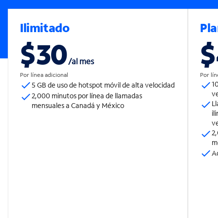
Ilimitado
Pla
$30
$
/
al mes
Por línea adicional
Por lín
10
5 GB​​​​​​​ de uso de hotspot móvil ​​​​​​​de alta velocidad
v
2,000 minutos por línea de llamadas
L
mensuales a Canadá y México
il
ve
2,
m
A