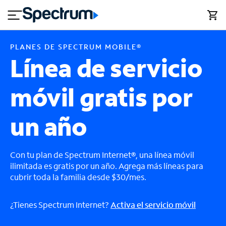
en
si
I
Planes Spectrum Mobile
close
cia
n
n
l
e
t
s
e
PLANES DE SPECTRUM MOBILE®
s
r
Línea de servicio
n
M
e
ó
T
móvil gratis por
t
vi
V
l
y
h
un año
o
A
g
y
a
Con tu plan de Spectrum Internet®, una línea móvil
u
r
ilimitada es gratis por un año. Agrega más líneas para
d
cubrir toda la familia desde $30/mes.
a
¿Tienes Spectrum Internet?
Activa el servicio móvil