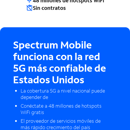
48 millones de hotspots WiFi
Sin contratos
Spectrum Mobile
funciona con la red
5G más confiable de
Estados Unidos
La cobertura 5G a nivel nacional puede
depender de
Conéctate a 48 millones de hotspots
WiFi gratis
El proveedor de servicios móviles de
más rápido crecimiento del país