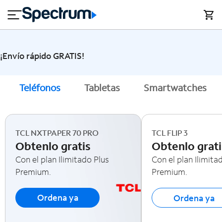
en
si
I
Explorar los nuevos smartphones
close
cia
n
n
l
e
t
s
e
s
r
¡Envío rápido GRATIS!
n
M
e
ó
T
Teléfonos
Tabletas
Smartwatches
t
vi
V
l
y
h
o
A
TCL NXTPAPER 70 PRO
TCL FLIP 3
g
y
Obtenlo gratis
Obtenlo grati
a
u
r
Con el plan Ilimitado Plus
Con el plan Ilimita
d
Premium.
Premium.
a
Ordena ya
Ordena ya