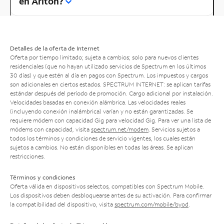
en Ariton?
Detalles de la oferta de Internet
Oferta por tiempo limitado; sujeta a cambios; solo para nuevos clientes
residenciales (que no hayan utilizado servicios de Spectrum en los últimos
30 días) y que estén al día en pagos con Spectrum. Los impuestos y cargos
son adicionales en ciertos estados. SPECTRUM INTERNET: se aplican tarifas
estándar después del período de promoción. Cargo adicional por instalación.
Velocidades basadas en conexión alámbrica. Las velocidades reales
(incluyendo conexión inalámbrica) varían y no están garantizadas. Se
requiere módem con capacidad Gig para velocidad Gig. Para ver una lista de
módems con capacidad, visita
spectrum.net/modem
. Servicios sujetos a
todos los términos y condiciones de servicio vigentes, los cuales están
sujetos a cambios. No están disponibles en todas las áreas. Se aplican
restricciones.
Términos y condiciones
Oferta válida en dispositivos selectos, compatibles con Spectrum Mobile.
Los dispositivos deben desbloquearse antes de su activación. Para confirmar
la compatibilidad del dispositivo, visita
spectrum.com/mobile/byod
.