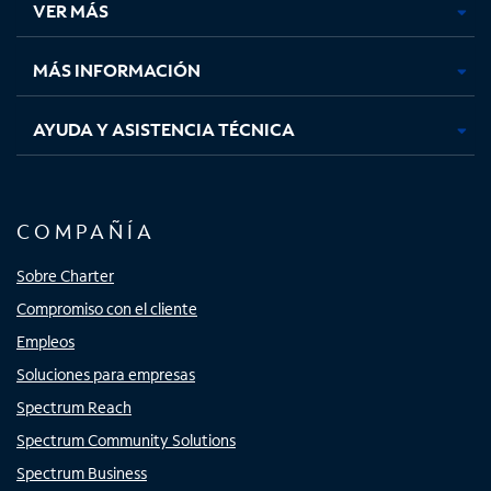
VER MÁS
pestaña
pestaña
pestaña
pestaña
nueva
nueva
nueva
nueva
MÁS INFORMACIÓN
AYUDA Y ASISTENCIA TÉCNICA
COMPAÑÍA
Sobre Charter
Compromiso con el cliente
Empleos
Soluciones para empresas
Spectrum Reach
Spectrum Community Solutions
Spectrum Business