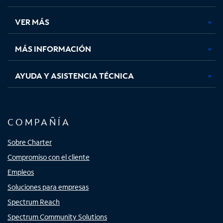
en
en
en
en
una
una
una
una
VER MÁS
pestaña
pestaña
pestaña
pestaña
nueva
nueva
nueva
nueva
MÁS INFORMACIÓN
AYUDA Y ASISTENCIA TÉCNICA
COMPAÑÍA
Sobre Charter
Compromiso con el cliente
Empleos
Soluciones para empresas
Spectrum Reach
Spectrum Community Solutions