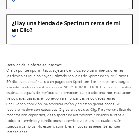
¿Hay una tienda de Spectrum cerca de mí
en Clio?
Detalles de la oferta de Internet
Oferta por tiempo limitado; sujeta a cambios; solo para nuevos clientes
residenciales (que no hayan utilizado servicios de Spectrum en los últimos
30 días) y que estén al día en pagos con Spectrum. Los impuestos y cargos
son adicionales en ciertos estados. SPECTRUM INTERNET: se aplican tarifas
estándar después del período de promoción. Cargo adicional por instalación.
Velocidades basadas en conexión alámbrica. Las velocidades reales
(incluyendo conexión inalámbrica) varían y no están garantizadas. Se
requiere módem con capacidad Gig para velocidad Gig. Para ver una lista de
módems con capacidad, visita
spectrum.net/modem
. Servicios sujetos a
todos los términos y condiciones de servicio vigentes, los cuales están
sujetos a cambios. No están disponibles en todas las áreas. Se aplican
restricciones.