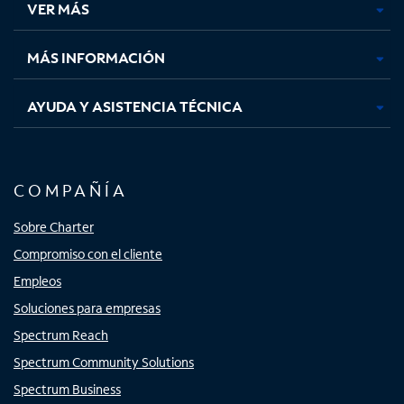
VER MÁS
pestaña
pestaña
pestaña
pestaña
nueva
nueva
nueva
nueva
MÁS INFORMACIÓN
AYUDA Y ASISTENCIA TÉCNICA
COMPAÑÍA
Sobre Charter
Compromiso con el cliente
Empleos
Soluciones para empresas
Spectrum Reach
Spectrum Community Solutions
Spectrum Business