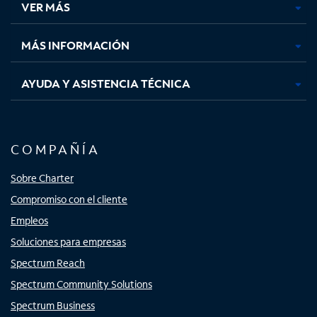
VER MÁS
pestaña
pestaña
pestaña
pestaña
nueva
nueva
nueva
nueva
MÁS INFORMACIÓN
AYUDA Y ASISTENCIA TÉCNICA
COMPAÑÍA
Sobre Charter
Compromiso con el cliente
Empleos
Soluciones para empresas
Spectrum Reach
Spectrum Community Solutions
Spectrum Business