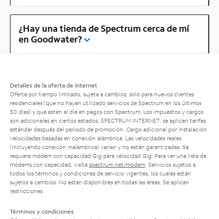
¿Hay una tienda de Spectrum cerca de mí
en Goodwater?
Detalles de la oferta de Internet
Oferta por tiempo limitado; sujeta a cambios; solo para nuevos clientes
residenciales (que no hayan utilizado servicios de Spectrum en los últimos
30 días) y que estén al día en pagos con Spectrum. Los impuestos y cargos
son adicionales en ciertos estados. SPECTRUM INTERNET: se aplican tarifas
estándar después del período de promoción. Cargo adicional por instalación.
Velocidades basadas en conexión alámbrica. Las velocidades reales
(incluyendo conexión inalámbrica) varían y no están garantizadas. Se
requiere módem con capacidad Gig para velocidad Gig. Para ver una lista de
módems con capacidad, visita
spectrum.net/modem
. Servicios sujetos a
todos los términos y condiciones de servicio vigentes, los cuales están
sujetos a cambios. No están disponibles en todas las áreas. Se aplican
restricciones.
Términos y condiciones