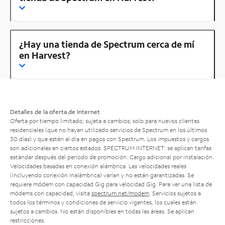
¿Hay una tienda de Spectrum cerca de mí
en Harvest?
Detalles de la oferta de Internet
Oferta por tiempo limitado; sujeta a cambios; solo para nuevos clientes
residenciales (que no hayan utilizado servicios de Spectrum en los últimos
30 días) y que estén al día en pagos con Spectrum. Los impuestos y cargos
son adicionales en ciertos estados. SPECTRUM INTERNET: se aplican tarifas
estándar después del período de promoción. Cargo adicional por instalación.
Velocidades basadas en conexión alámbrica. Las velocidades reales
(incluyendo conexión inalámbrica) varían y no están garantizadas. Se
requiere módem con capacidad Gig para velocidad Gig. Para ver una lista de
módems con capacidad, visita
spectrum.net/modem
. Servicios sujetos a
todos los términos y condiciones de servicio vigentes, los cuales están
sujetos a cambios. No están disponibles en todas las áreas. Se aplican
restricciones.