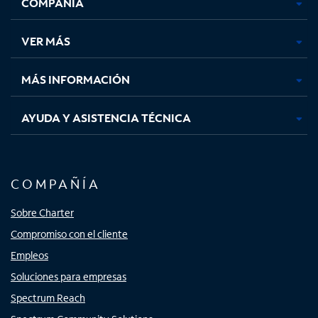
COMPAÑÍA
abre
abre
abre
abre
en
en
en
en
una
una
una
una
VER MÁS
pestaña
pestaña
pestaña
pestaña
nueva
nueva
nueva
nueva
MÁS INFORMACIÓN
AYUDA Y ASISTENCIA TÉCNICA
COMPAÑÍA
Sobre Charter
Compromiso con el cliente
Empleos
Soluciones para empresas
Spectrum Reach