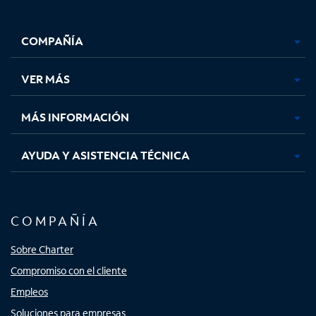
Facebook,
Instagram,
Youtube,
X,
se
se
se
se
COMPAÑÍA
abre
abre
abre
abre
en
en
en
en
una
una
una
una
VER MÁS
pestaña
pestaña
pestaña
pestaña
nueva
nueva
nueva
nueva
MÁS INFORMACIÓN
AYUDA Y ASISTENCIA TÉCNICA
COMPAÑÍA
Sobre Charter
Compromiso con el cliente
Empleos
Soluciones para empresas