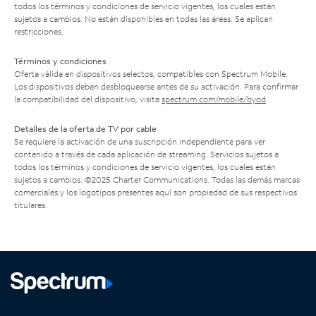
todos los términos y condiciones de servicio vigentes, los cuales están
sujetos a cambios. No están disponibles en todas las áreas. Se aplican
restricciones.
Términos y condiciones
Oferta válida en dispositivos selectos, compatibles con Spectrum Mobile.
Los dispositivos deben desbloquearse antes de su activación. Para confirmar
la compatibilidad del dispositivo, visita
spectrum.com/mobile/byod
.
Detalles de la oferta de TV por cable
Se requiere la activación de una suscripción independiente para ver
contenido a través de cada aplicación de streaming. Servicios sujetos a
todos los términos y condiciones de servicio vigentes, los cuales están
sujetos a cambios. ©2025 Charter Communications. Todas las demás marcas
comerciales y los logotipos presentes aquí son propiedad de sus respectivos
titulares.