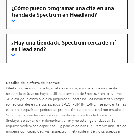
¿Cómo puedo programar una cita en una
tienda de Spectrum en Headland?
¿Hay una tienda de Spectrum cerca de mí
en Headland?
Detalles de la oferta de Internet
Oferta por tiempo limitado; sujeta a cambios; solo para nuevos clientes
residenciales (que no hayan utilizado servicios de Spectrum en los últimos
30 días) y que estén al día en pagos con Spectrum. Los impuestos y cargos
son adicionales en ciertos estados. SPECTRUM INTERNET: se aplican tarifas
estándar después del período de promoción. Cargo adicional por instalación.
Velocidades basadas en conexión alámbrica. Las velocidades reales
(incluyendo conexión inalámbrica) varían y no están garantizadas. Se
requiere módem con capacidad Gig para velocidad Gig. Para ver una lista de
módems con capacidad, visita
spectrum.net/modem
. Servicios sujetos a