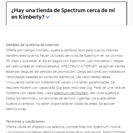
¿Hay una tienda de Spectrum cerca de mí
en Kimberly?
Detalles de la oferta de Internet
Oferta por tiempo limitado; sujeta a cambios; solo para nuevos clientes
residenciales (que no hayan utilizado servicios de Spectrum en los últimos
30 días) y que estén al día en pagos con Spectrum. Los impuestos y cargos
son adicionales en ciertos estados. SPECTRUM INTERNET: se aplican tarifas
estándar después del período de promoción. Cargo adicional por instalación.
Velocidades basadas en conexión alámbrica. Las velocidades reales
(incluyendo conexión inalámbrica) varían y no están garantizadas. Se
requiere módem con capacidad Gig para velocidad Gig. Para ver una lista de
módems con capacidad, visita
spectrum.net/modem
. Servicios sujetos a
todos los términos y condiciones de servicio vigentes, los cuales están
sujetos a cambios. No están disponibles en todas las áreas. Se aplican
restricciones.
Términos y condiciones
Oferta válida en dispositivos selectos, compatibles con Spectrum Mobile.
Los dispositivos deben desbloquearse antes de su activación. Para confirmar