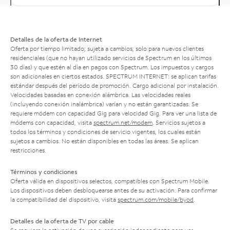
Detalles de la oferta de Internet
Oferta por tiempo limitado; sujeta a cambios; solo para nuevos clientes
residenciales (que no hayan utilizado servicios de Spectrum en los últimos
30 días) y que estén al día en pagos con Spectrum. Los impuestos y cargos
son adicionales en ciertos estados. SPECTRUM INTERNET: se aplican tarifas
estándar después del período de promoción. Cargo adicional por instalación.
Velocidades basadas en conexión alámbrica. Las velocidades reales
(incluyendo conexión inalámbrica) varían y no están garantizadas. Se
requiere módem con capacidad Gig para velocidad Gig. Para ver una lista de
módems con capacidad, visita
spectrum.net/modem
. Servicios sujetos a
todos los términos y condiciones de servicio vigentes, los cuales están
sujetos a cambios. No están disponibles en todas las áreas. Se aplican
restricciones.
Términos y condiciones
Oferta válida en dispositivos selectos, compatibles con Spectrum Mobile.
Los dispositivos deben desbloquearse antes de su activación. Para confirmar
la compatibilidad del dispositivo, visita
spectrum.com/mobile/byod
.
Detalles de la oferta de TV por cable