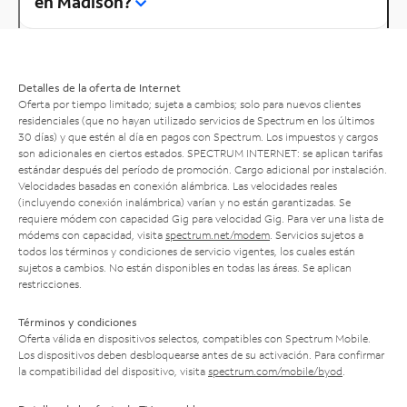
en Madison?
Detalles de la oferta de Internet
Oferta por tiempo limitado; sujeta a cambios; solo para nuevos clientes
residenciales (que no hayan utilizado servicios de Spectrum en los últimos
30 días) y que estén al día en pagos con Spectrum. Los impuestos y cargos
son adicionales en ciertos estados. SPECTRUM INTERNET: se aplican tarifas
estándar después del período de promoción. Cargo adicional por instalación.
Velocidades basadas en conexión alámbrica. Las velocidades reales
(incluyendo conexión inalámbrica) varían y no están garantizadas. Se
requiere módem con capacidad Gig para velocidad Gig. Para ver una lista de
módems con capacidad, visita
spectrum.net/modem
. Servicios sujetos a
todos los términos y condiciones de servicio vigentes, los cuales están
sujetos a cambios. No están disponibles en todas las áreas. Se aplican
restricciones.
Términos y condiciones
Oferta válida en dispositivos selectos, compatibles con Spectrum Mobile.
Los dispositivos deben desbloquearse antes de su activación. Para confirmar
la compatibilidad del dispositivo, visita
spectrum.com/mobile/byod
.