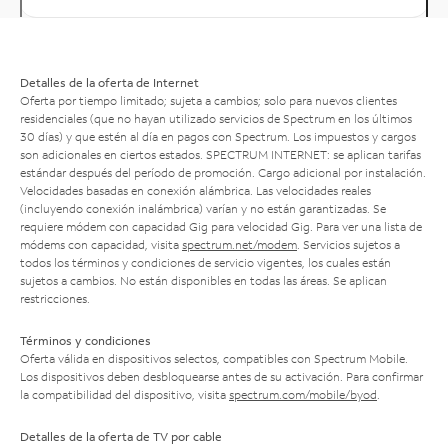
Detalles de la oferta de Internet
Oferta por tiempo limitado; sujeta a cambios; solo para nuevos clientes
residenciales (que no hayan utilizado servicios de Spectrum en los últimos
30 días) y que estén al día en pagos con Spectrum. Los impuestos y cargos
son adicionales en ciertos estados. SPECTRUM INTERNET: se aplican tarifas
estándar después del período de promoción. Cargo adicional por instalación.
Velocidades basadas en conexión alámbrica. Las velocidades reales
(incluyendo conexión inalámbrica) varían y no están garantizadas. Se
requiere módem con capacidad Gig para velocidad Gig. Para ver una lista de
módems con capacidad, visita
spectrum.net/modem
. Servicios sujetos a
todos los términos y condiciones de servicio vigentes, los cuales están
sujetos a cambios. No están disponibles en todas las áreas. Se aplican
restricciones.
Términos y condiciones
Oferta válida en dispositivos selectos, compatibles con Spectrum Mobile.
Los dispositivos deben desbloquearse antes de su activación. Para confirmar
la compatibilidad del dispositivo, visita
spectrum.com/mobile/byod
.
Detalles de la oferta de TV por cable