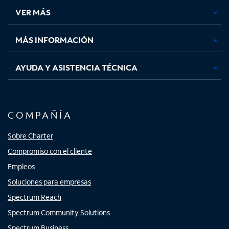
una
una
una
una
VER MÁS
pestaña
pestaña
pestaña
pestaña
nueva
nueva
nueva
nueva
MÁS INFORMACIÓN
AYUDA Y ASISTENCIA TÉCNICA
COMPAÑÍA
Sobre Charter
Compromiso con el cliente
Empleos
Soluciones para empresas
Spectrum Reach
Spectrum Community Solutions
Spectrum Business