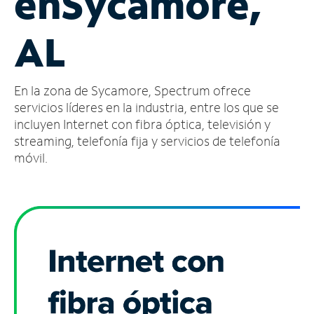
en
Sycamore,
Administrar
AL
cuenta
Encuentra
una
En la zona de Sycamore, Spectrum ofrece
tienda
servicios líderes en la industria, entre los que se
incluyen Internet con fibra óptica, televisión y
streaming, telefonía fija y servicios de telefonía
móvil.