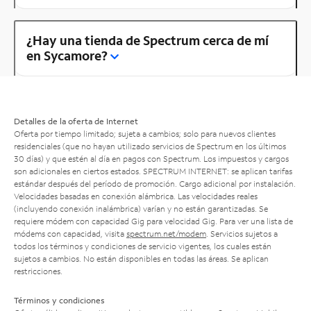
¿Hay una tienda de Spectrum cerca de mí
en Sycamore?
Detalles de la oferta de Internet
Oferta por tiempo limitado; sujeta a cambios; solo para nuevos clientes
residenciales (que no hayan utilizado servicios de Spectrum en los últimos
30 días) y que estén al día en pagos con Spectrum. Los impuestos y cargos
son adicionales en ciertos estados. SPECTRUM INTERNET: se aplican tarifas
estándar después del período de promoción. Cargo adicional por instalación.
Velocidades basadas en conexión alámbrica. Las velocidades reales
(incluyendo conexión inalámbrica) varían y no están garantizadas. Se
requiere módem con capacidad Gig para velocidad Gig. Para ver una lista de
módems con capacidad, visita
spectrum.net/modem
. Servicios sujetos a
todos los términos y condiciones de servicio vigentes, los cuales están
sujetos a cambios. No están disponibles en todas las áreas. Se aplican
restricciones.
Términos y condiciones