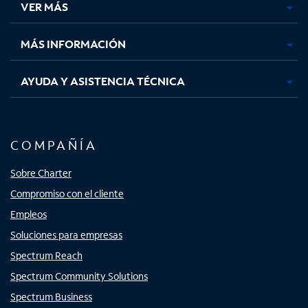
VER MÁS
pestaña
pestaña
pestaña
pestaña
nueva
nueva
nueva
nueva
MÁS INFORMACIÓN
AYUDA Y ASISTENCIA TÉCNICA
COMPAÑÍA
Sobre Charter
Compromiso con el cliente
Empleos
Soluciones para empresas
Spectrum Reach
Spectrum Community Solutions
Spectrum Business