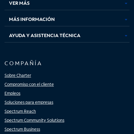
VER MÁS
pestaña
pestaña
pestaña
pestaña
nueva
nueva
nueva
nueva
MÁS INFORMACIÓN
AYUDA Y ASISTENCIA TÉCNICA
COMPAÑÍA
Sobre Charter
Compromiso con el cliente
Empleos
Soluciones para empresas
Spectrum Reach
Spectrum Community Solutions
Spectrum Business