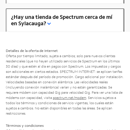
¿Hay una tienda de Spectrum cerca de mí
en Sylacauga?
Detalles de la oferta de Internet
Oferta por tiempo limitado; sujeta a cambios; solo para nuevos clientes
residenciales (que no hayan utilizado servicios de Spectrum en los últimos
30 días) y que estén al día en pagos con Spectrum. Los impuestos y cargos
son adicionales en ciertos estados. SPECTRUM INTERNET: se aplican tarifas
estándar después del período de promoción. Cargo adicional por instalación.
Velocidades basadas en conexión alámbrica. Las velocidades reales
(incluyendo conexión inalámbrica) varían y no están garantizadas. Se
requiere módem con capacidad Gig para velocidad Gig. Para ver una lista de
módems con capacidad, visita
spectrum.net/modem
. Servicios sujetos a
todos los términos y condiciones de servicio vigentes, los cuales están
sujetos a cambios. No están disponibles en todas las áreas. Se aplican
restricciones.
Términos y condiciones