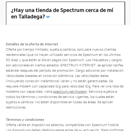
¿Hay una tienda de Spectrum cerca de mí
en Talladega?
Detalles de la oferta de Internet
Oferta por tiempo limitado; sujeta a cambios; solo para nuevos clientes
residenciales (que no hayan utilizado servicios de Spectrum en los últimos
30 días) y que estén al día en pagos con Spectrum. Los impuestos y cargos
son adicionales en ciertos estados. SPECTRUM INTERNET: se aplican tarifas
estándar después del período de promoción. Cargo adicional por instalación.
Velocidades basadas en conexión alámbrica. Las velocidades reales
(incluyendo conexión inalámbrica) varían y no están garantizadas. Se
requiere módem con capacidad Gig para velocidad Gig. Para ver una lista de
módems con capacidad, visita
spectrum.net/modem
. Servicios sujetos a
todos los términos y condiciones de servicio vigentes, los cuales están
sujetos a cambios. No están disponibles en todas las áreas. Se aplican
restricciones.
Términos y condiciones
Oferta válida en dispositivos selectos, compatibles con Spectrum Mobile.
Los dispositivos deben desbloquearse antes de su activación. Para confirmar