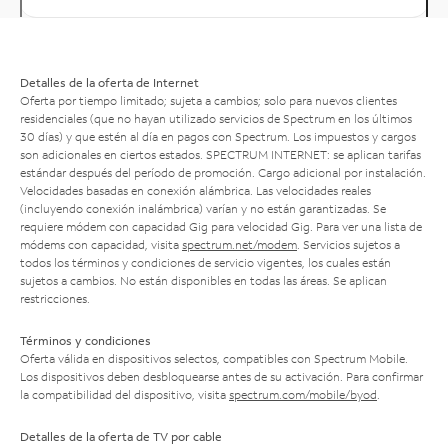
Detalles de la oferta de Internet
Oferta por tiempo limitado; sujeta a cambios; solo para nuevos clientes
residenciales (que no hayan utilizado servicios de Spectrum en los últimos
30 días) y que estén al día en pagos con Spectrum. Los impuestos y cargos
son adicionales en ciertos estados. SPECTRUM INTERNET: se aplican tarifas
estándar después del período de promoción. Cargo adicional por instalación.
Velocidades basadas en conexión alámbrica. Las velocidades reales
(incluyendo conexión inalámbrica) varían y no están garantizadas. Se
requiere módem con capacidad Gig para velocidad Gig. Para ver una lista de
módems con capacidad, visita
spectrum.net/modem
. Servicios sujetos a
todos los términos y condiciones de servicio vigentes, los cuales están
sujetos a cambios. No están disponibles en todas las áreas. Se aplican
restricciones.
Términos y condiciones
Oferta válida en dispositivos selectos, compatibles con Spectrum Mobile.
Los dispositivos deben desbloquearse antes de su activación. Para confirmar
la compatibilidad del dispositivo, visita
spectrum.com/mobile/byod
.
Detalles de la oferta de TV por cable