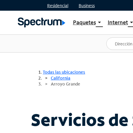
Residencial
Business
Paquetes
Internet
arrow_drop_down
arrow_drop
Ver paquetes
Spectr
Spectrum One
Planes
Mejores ofertas
Spectr
Ofertas en tu área
Intern
Todas las ubicaciones
California
Arroyo Grande
Servicios de