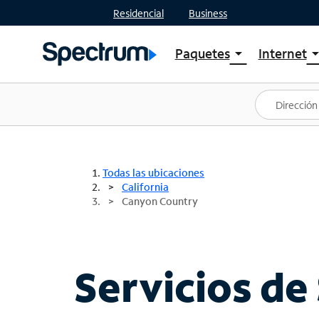
Residencial
Business
Paquetes
Internet
arrow_drop_down
arrow_drop
Ver paquetes
Spectr
Spectrum One
Planes
Mejores ofertas
Spectr
Ofertas en tu área
Intern
Todas las ubicaciones
California
Canyon Country
Servicios de