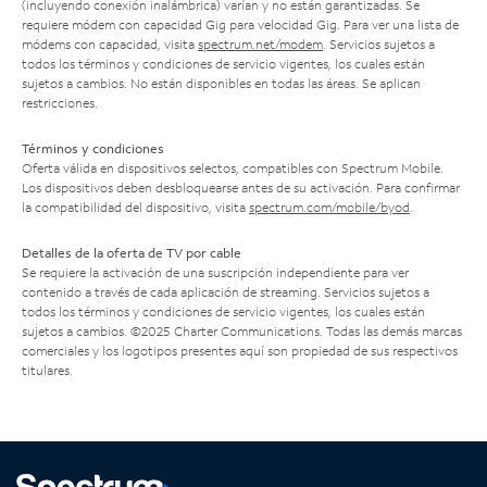
(incluyendo conexión inalámbrica) varían y no están garantizadas. Se
requiere módem con capacidad Gig para velocidad Gig. Para ver una lista de
módems con capacidad, visita
spectrum.net/modem
. Servicios sujetos a
todos los términos y condiciones de servicio vigentes, los cuales están
sujetos a cambios. No están disponibles en todas las áreas. Se aplican
restricciones.
Términos y condiciones
Oferta válida en dispositivos selectos, compatibles con Spectrum Mobile.
Los dispositivos deben desbloquearse antes de su activación. Para confirmar
la compatibilidad del dispositivo, visita
spectrum.com/mobile/byod
.
Detalles de la oferta de TV por cable
Se requiere la activación de una suscripción independiente para ver
contenido a través de cada aplicación de streaming. Servicios sujetos a
todos los términos y condiciones de servicio vigentes, los cuales están
sujetos a cambios. ©2025 Charter Communications. Todas las demás marcas
comerciales y los logotipos presentes aquí son propiedad de sus respectivos
titulares.