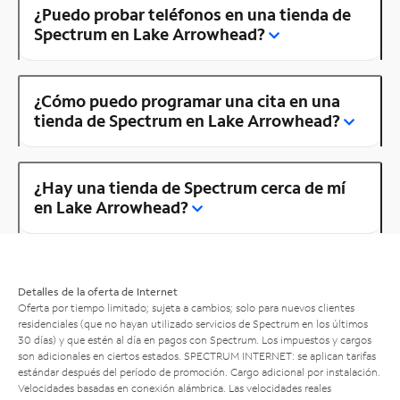
¿Puedo probar teléfonos en una tienda de
Spectrum en Lake Arrowhead?
¿Cómo puedo programar una cita en una
tienda de Spectrum en Lake Arrowhead?
¿Hay una tienda de Spectrum cerca de mí
en Lake Arrowhead?
Detalles de la oferta de Internet
Oferta por tiempo limitado; sujeta a cambios; solo para nuevos clientes
residenciales (que no hayan utilizado servicios de Spectrum en los últimos
30 días) y que estén al día en pagos con Spectrum. Los impuestos y cargos
son adicionales en ciertos estados. SPECTRUM INTERNET: se aplican tarifas
estándar después del período de promoción. Cargo adicional por instalación.
Velocidades basadas en conexión alámbrica. Las velocidades reales