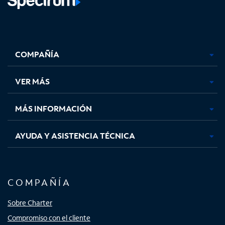
Facebook,
Instagram,
Youtube,
X,
se
se
se
se
COMPAÑÍA
abre
abre
abre
abre
en
en
en
en
una
una
una
una
VER MÁS
pestaña
pestaña
pestaña
pestaña
nueva
nueva
nueva
nueva
MÁS INFORMACIÓN
AYUDA Y ASISTENCIA TÉCNICA
COMPAÑÍA
Sobre Charter
Compromiso con el cliente