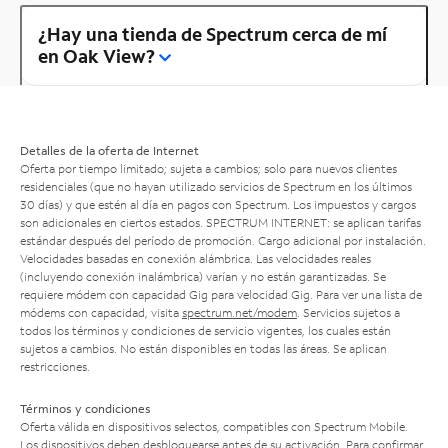
¿Hay una tienda de Spectrum cerca de mí
en Oak View?
Detalles de la oferta de Internet
Oferta por tiempo limitado; sujeta a cambios; solo para nuevos clientes
residenciales (que no hayan utilizado servicios de Spectrum en los últimos
30 días) y que estén al día en pagos con Spectrum. Los impuestos y cargos
son adicionales en ciertos estados. SPECTRUM INTERNET: se aplican tarifas
estándar después del período de promoción. Cargo adicional por instalación.
Velocidades basadas en conexión alámbrica. Las velocidades reales
(incluyendo conexión inalámbrica) varían y no están garantizadas. Se
requiere módem con capacidad Gig para velocidad Gig. Para ver una lista de
módems con capacidad, visita
spectrum.net/modem
. Servicios sujetos a
todos los términos y condiciones de servicio vigentes, los cuales están
sujetos a cambios. No están disponibles en todas las áreas. Se aplican
restricciones.
Términos y condiciones
Oferta válida en dispositivos selectos, compatibles con Spectrum Mobile.
Los dispositivos deben desbloquearse antes de su activación. Para confirmar