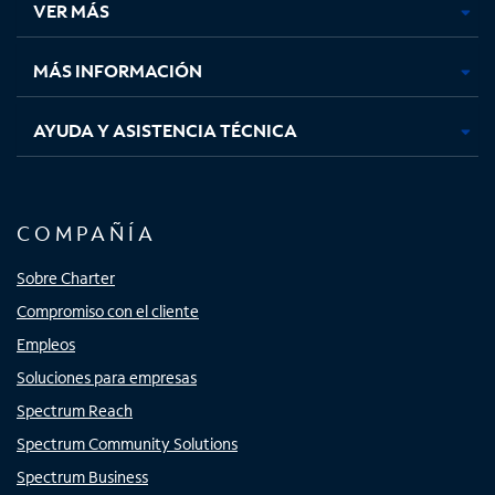
VER MÁS
pestaña
pestaña
pestaña
pestaña
nueva
nueva
nueva
nueva
MÁS INFORMACIÓN
AYUDA Y ASISTENCIA TÉCNICA
COMPAÑÍA
Sobre Charter
Compromiso con el cliente
Empleos
Soluciones para empresas
Spectrum Reach
Spectrum Community Solutions
Spectrum Business