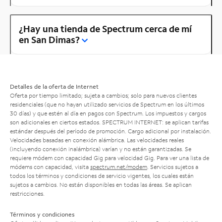
¿Hay una tienda de Spectrum cerca de mí
en San Dimas?
Detalles de la oferta de Internet
Oferta por tiempo limitado; sujeta a cambios; solo para nuevos clientes
residenciales (que no hayan utilizado servicios de Spectrum en los últimos
30 días) y que estén al día en pagos con Spectrum. Los impuestos y cargos
son adicionales en ciertos estados. SPECTRUM INTERNET: se aplican tarifas
estándar después del período de promoción. Cargo adicional por instalación.
Velocidades basadas en conexión alámbrica. Las velocidades reales
(incluyendo conexión inalámbrica) varían y no están garantizadas. Se
requiere módem con capacidad Gig para velocidad Gig. Para ver una lista de
módems con capacidad, visita
spectrum.net/modem
. Servicios sujetos a
todos los términos y condiciones de servicio vigentes, los cuales están
sujetos a cambios. No están disponibles en todas las áreas. Se aplican
restricciones.
Términos y condiciones