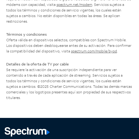
módems con capacidad, visita
spectrum.net/modem
. Servicios sujetos a
todos los términos y condiciones de servicio vigentes, los cuales están
sujetos a cambios. No están disponibles en todas las áreas. Se aplican
restricciones.
Términos y condiciones
Oferta válida en dispositivos selectos, compatibles con Spectrum Mobile.
Los dispositivos deben desbloquearse antes de su activación. Para confirmar
la compatibilidad del dispositivo, visita
spectrum.com/mobile/byod
.
Detalles de la oferta de TV por cable
Se requiere la activación de una suscripción independiente para ver
contenido a través de cada aplicación de streaming. Servicios sujetos a
todos los términos y condiciones de servicio vigentes, los cuales están
sujetos a cambios. ©2025 Charter Communications. Todas las demás marcas
comerciales y los logotipos presentes aquí son propiedad de sus respectivos
titulares.