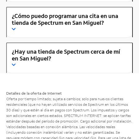
¿Cómo puedo programar una cita en una
tienda de Spectrum en San Miguel?
¿Hay una tienda de Spectrum cerca de mí
en San Miguel?
Detalles de la oferta de Internet
Oferta por tiempo limitado; sujeta a cambios; solo para nuevos clientes
residenciales (que no hayan utilizado servicios de Spectrum en los últimos
30 días) y que estén al día en pagos con Spectrum. Los impuestos y cargos
son adicionales en ciertos estados. SPECTRUM INTERNET: se aplican tarifas
estándar después del período de promoción. Cargo adicional por instalación.
Velocidades basadas en conexión alámbrica. Las velocidades reales
(incluyendo conexión inalámbrica) varían y no están garantizadas. Se
requiere módem con capacidad Gig para velocidad Gig. Para ver una lista de