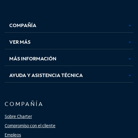
Facebook,
Instagram,
Youtube,
X,
se
se
se
se
COMPAÑÍA
abre
abre
abre
abre
en
en
en
en
una
una
una
una
VER MÁS
pestaña
pestaña
pestaña
pestaña
nueva
nueva
nueva
nueva
MÁS INFORMACIÓN
AYUDA Y ASISTENCIA TÉCNICA
COMPAÑÍA
Sobre Charter
Compromiso con el cliente
Empleos