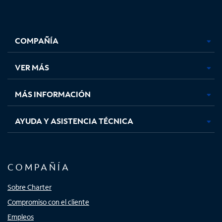
Facebook,
Instagram,
Youtube,
X,
se
se
se
se
COMPAÑÍA
abre
abre
abre
abre
en
en
en
en
una
una
una
una
VER MÁS
pestaña
pestaña
pestaña
pestaña
nueva
nueva
nueva
nueva
MÁS INFORMACIÓN
AYUDA Y ASISTENCIA TÉCNICA
COMPAÑÍA
Sobre Charter
Compromiso con el cliente
Empleos