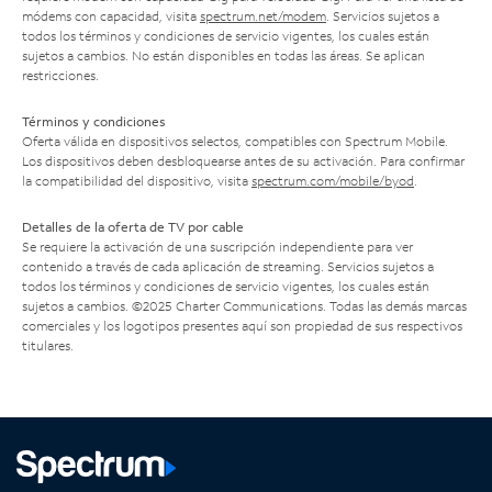
módems con capacidad, visita
spectrum.net/modem
. Servicios sujetos a
todos los términos y condiciones de servicio vigentes, los cuales están
sujetos a cambios. No están disponibles en todas las áreas. Se aplican
restricciones.
Términos y condiciones
Oferta válida en dispositivos selectos, compatibles con Spectrum Mobile.
Los dispositivos deben desbloquearse antes de su activación. Para confirmar
la compatibilidad del dispositivo, visita
spectrum.com/mobile/byod
.
Detalles de la oferta de TV por cable
Se requiere la activación de una suscripción independiente para ver
contenido a través de cada aplicación de streaming. Servicios sujetos a
todos los términos y condiciones de servicio vigentes, los cuales están
sujetos a cambios. ©2025 Charter Communications. Todas las demás marcas
comerciales y los logotipos presentes aquí son propiedad de sus respectivos
titulares.