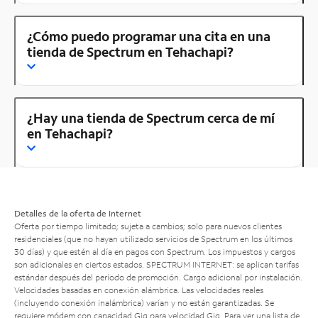
¿Cómo puedo programar una cita en una
tienda de Spectrum en Tehachapi?
¿Hay una tienda de Spectrum cerca de mí
en Tehachapi?
Detalles de la oferta de Internet
Oferta por tiempo limitado; sujeta a cambios; solo para nuevos clientes
residenciales (que no hayan utilizado servicios de Spectrum en los últimos
30 días) y que estén al día en pagos con Spectrum. Los impuestos y cargos
son adicionales en ciertos estados. SPECTRUM INTERNET: se aplican tarifas
estándar después del período de promoción. Cargo adicional por instalación.
Velocidades basadas en conexión alámbrica. Las velocidades reales
(incluyendo conexión inalámbrica) varían y no están garantizadas. Se
requiere módem con capacidad Gig para velocidad Gig. Para ver una lista de