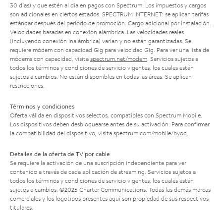
30 días) y que estén al día en pagos con Spectrum. Los impuestos y cargos
son adicionales en ciertos estados. SPECTRUM INTERNET: se aplican tarifas
estándar después del período de promoción. Cargo adicional por instalación.
Velocidades basadas en conexión alámbrica. Las velocidades reales
(incluyendo conexión inalámbrica) varían y no están garantizadas. Se
requiere módem con capacidad Gig para velocidad Gig. Para ver una lista de
módems con capacidad, visita
spectrum.net/modem
. Servicios sujetos a
todos los términos y condiciones de servicio vigentes, los cuales están
sujetos a cambios. No están disponibles en todas las áreas. Se aplican
restricciones.
Términos y condiciones
Oferta válida en dispositivos selectos, compatibles con Spectrum Mobile.
Los dispositivos deben desbloquearse antes de su activación. Para confirmar
la compatibilidad del dispositivo, visita
spectrum.com/mobile/byod
.
Detalles de la oferta de TV por cable
Se requiere la activación de una suscripción independiente para ver
contenido a través de cada aplicación de streaming. Servicios sujetos a
todos los términos y condiciones de servicio vigentes, los cuales están
sujetos a cambios. ©2025 Charter Communications. Todas las demás marcas
comerciales y los logotipos presentes aquí son propiedad de sus respectivos
titulares.